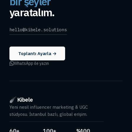
bir şeyler
yaratalım.
nefis içerikler
hello@kibele.solutions
Toplantı Ayarla →
WhatsApp ile yazın
Kibele
Yeni nesil influencer marketing & UGC
stüdyosu. İstanbul bazlı, global erişim.
60+
100+
%400